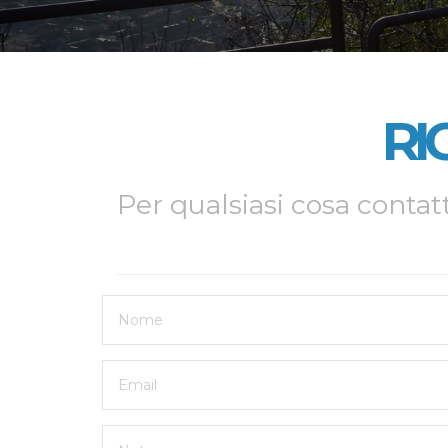
RI
Per qualsiasi cosa contatt