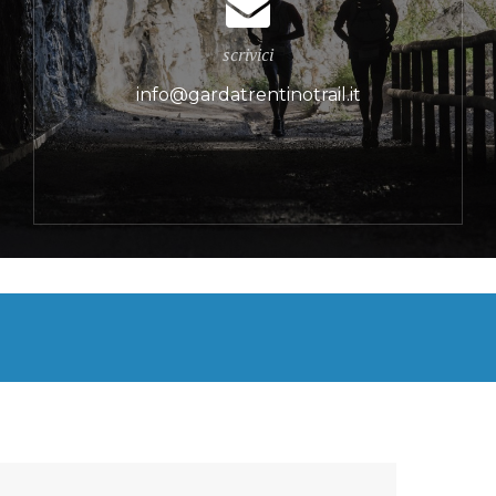
scrivici
info@gardatrentinotrail.it