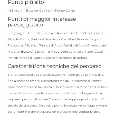
Punto più alto
483m s.l.m. Busa dei Capitani – Monte Corno
Punti di maggior interesse
paesaggistico
Lungolago di Garda tra Torbole e Riva del Garda, centro storico di
Riva del Garda, Bastione Veneziano, Castello di Tenno e borgo di
Frapporta, Olivaia di Tenno e di Arco, Castello di Arco, Chiesa di san
Martino, Bosco di Castagni di Nago, centro storico di Nago, Castel
Penede, strada di Santa Lucia, centro storico di Torbole.
Caratteristiche tecniche del percorso
Trail a bassa quota adatto alla stagione invernale. La prima parte,
fino al secondo ristoro, è caratterizzata da un percorso piuttosto
movimentato sia nella varietà di fondo sia per l’alternanza di salite e
discese. La seconda parte, invece, è quasi tutta una lunga salita a
tagliare il pendio del monte Corno sino a raggiungere il tratto più
elevato del tracciato. Da questo punto la discesa verso Nago avviene
per un sentiero che attraversa delle placche, che, seppur largo e