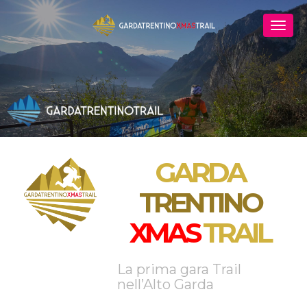
GARDA
TRENTINO
XMAS
TRAIL
La prima gara Trail
nell’Alto Garda