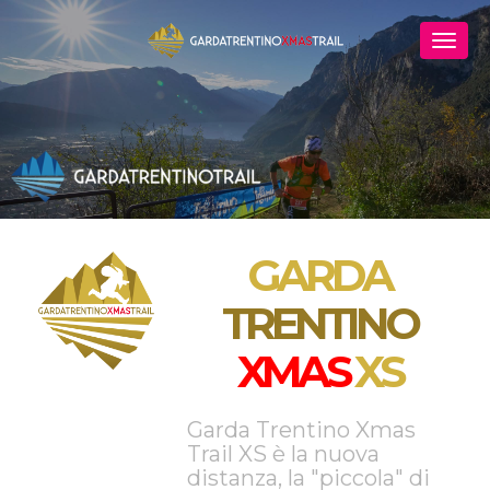
GARDA
TRENTINO
XMAS
XS
Garda Trentino Xmas
Trail XS è la nuova
distanza, la "piccola" di