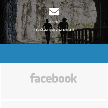
scrivici
info@gardatrentinotrail.it