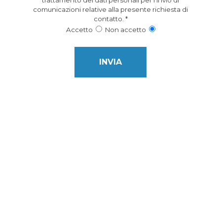
trattamento dei dati personali per l’invio di
comunicazioni relative alla presente richiesta di
contatto.
*
Accetto
Non accetto
This field is for Bot