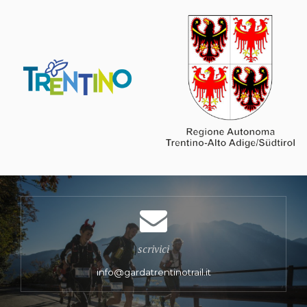
scrivici
info@gardatrentinotrail.it