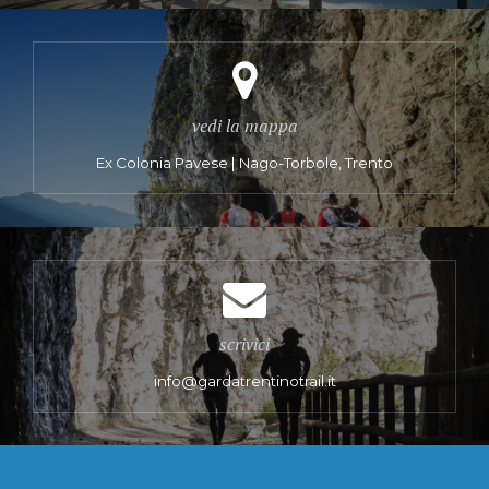
vedi la mappa
Ex Colonia Pavese | Nago-Torbole, Trento
scrivici
info@gardatrentinotrail.it