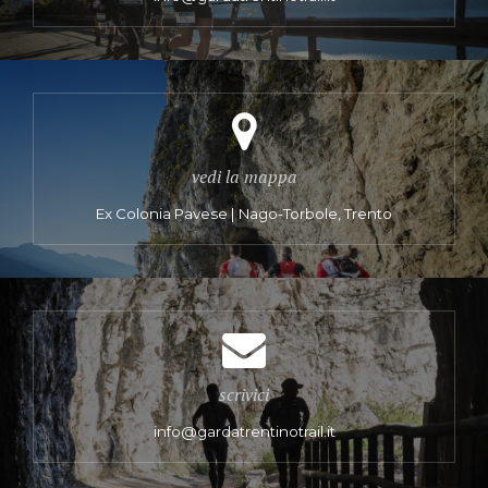
vedi la mappa
Ex Colonia Pavese | Nago-Torbole, Trento
scrivici
info@gardatrentinotrail.it