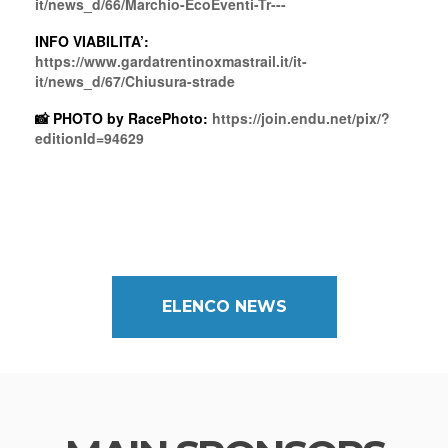
it/news_d/66/Marchio-EcoEventi-Tr---
INFO VIABILITA’:
https://www.gardatrentinoxmastrail.it/it-
it/news_d/67/Chiusura-strade
PHOTO by RacePhoto:
https://join.endu.net/pix/?
📸
editionId=94629
ELENCO NEWS