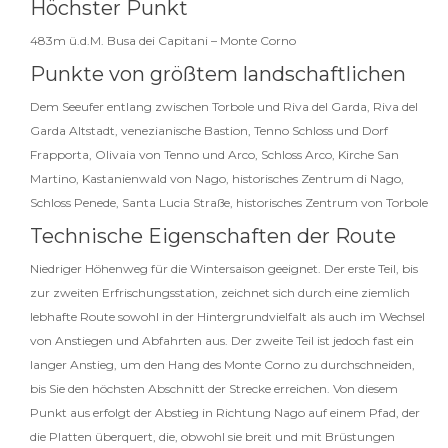
Höchster Punkt
483m ü.d.M. Busa dei Capitani – Monte Corno
Punkte von größtem landschaftlichen
Dem Seeufer entlang zwischen Torbole und Riva del Garda, Riva del
Garda Altstadt, venezianische Bastion, Tenno Schloss und Dorf
Frapporta, Olivaia von Tenno und Arco, Schloss Arco, Kirche San
Martino, Kastanienwald von Nago, historisches Zentrum di Nago,
Schloss Penede, Santa Lucia Straße, historisches Zentrum von Torbole
Technische Eigenschaften der Route
Niedriger Höhenweg für die Wintersaison geeignet. Der erste Teil, bis
zur zweiten Erfrischungsstation, zeichnet sich durch eine ziemlich
lebhafte Route sowohl in der Hintergrundvielfalt als auch im Wechsel
von Anstiegen und Abfahrten aus. Der zweite Teil ist jedoch fast ein
langer Anstieg, um den Hang des Monte Corno zu durchschneiden,
bis Sie den höchsten Abschnitt der Strecke erreichen. Von diesem
Punkt aus erfolgt der Abstieg in Richtung Nago auf einem Pfad, der
die Platten überquert, die, obwohl sie breit und mit Brüstungen